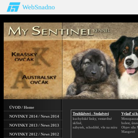
WebSnadno
ÚVOD / Home
Truhlářství - Stolařství
Vylaď si 
NOVINKY 2014 / News 2014
kuchyňské linky, vestavěné
Menopauza
skříně,
bolest, úna
NOVINKY 2013 / News 2013
nábytek, schodiště, vše na míru
Objev sílu
Mangové
NOVINKY 2012 / News 2012