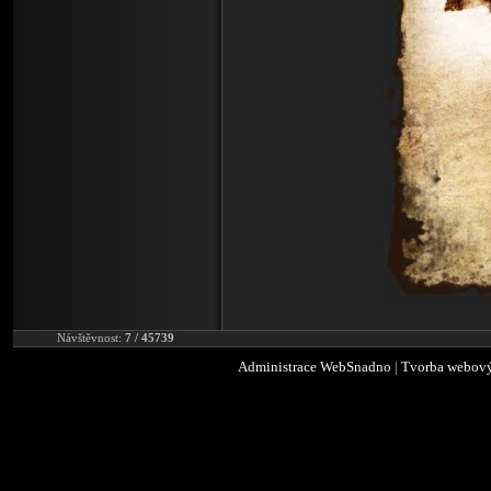
Návštěvnost:
7 / 45739
Administrace WebSnadno
|
Tvorba webový