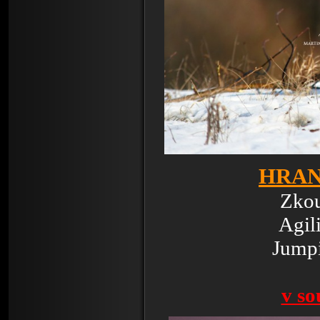
HRAN
Zko
Agil
Jump
v so