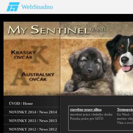
WebSnadno
ÚVOD / Home
stavebne prace zilina
Termoprád
NOVINKY 2014 / News 2014
stavebné práce všetkého druhu
Go Wool - 
Ponuka práce pre SZČO
merino vln
NOVINKY 2013 / News 2013
Vlna z ovc
NOVINKY 2012 / News 2012