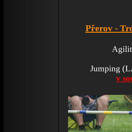
Přerov - 
Agili
Jumping (L
v so