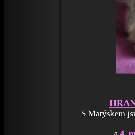
HRAN
S Matýskem js
a
4. m