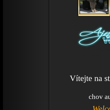
Vítejte na s
chov au
Welc