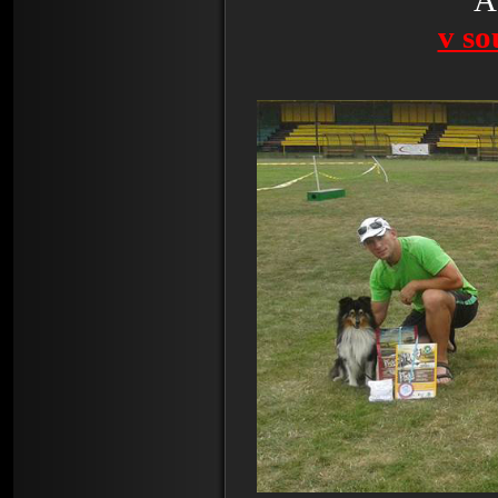
A
v so