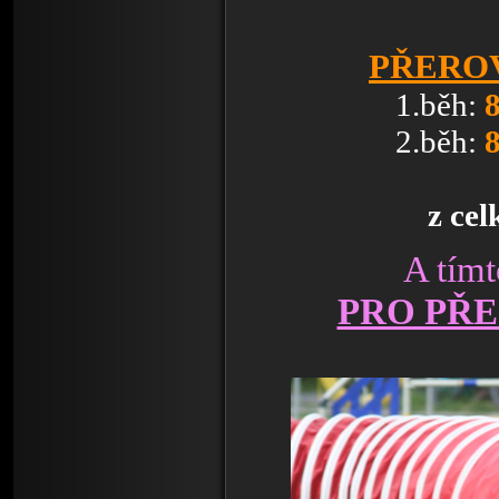
PŘEROV 
1.běh:
2.běh:
z cel
A tím
PRO PŘE