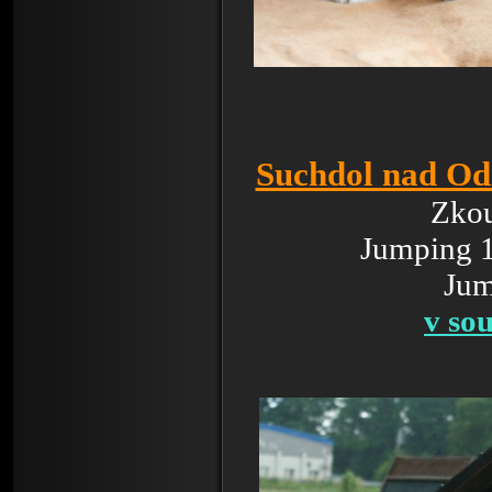
Suchdol nad O
Zko
Jumping 1
Jum
v so