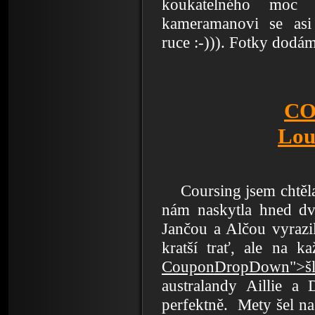
koukatelného moc 
kameramanovi se asi 
ruce :-))). Fotky dodám
CO
Lou
Coursing jsem chtěl
nám naskytla hned dvo
Jančou a Alčou vyrazi
kratší trať, ale na k
CouponDropDown">šl
australandy Aillie a 
perfektně. Mety šel na