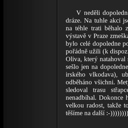
V neděli dopoledn
dráze. Na tuhle akci j
na téhle trati běhalo
výstavě v Praze zmeška
bylo celé dopoledne po
pořádně užili (k dispoz
Oliva, který natahoval 
sešlo jen na dopoledne
irského vlkodava), u
odběháno všichni. Met
sledoval trasu střap
nenadbíhal. Dokonce h
velkou radost, takže t
těšíme na další :-))))))))