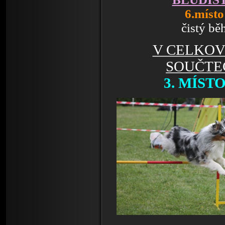
6.místo
čistý bě
V CELKO
SOUČTE
3. MÍSTO 