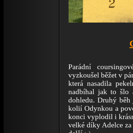
Parádní coursingo
vyzkoušel běžet v pá
která nasadila peke
nadbíhal jak to šlo 
dohledu. Druhý běh 
kolií Odynkou a pove
konci vyplodil i krás
velké díky Adelce
za 