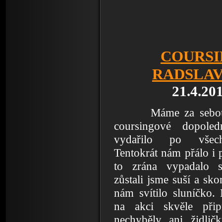
COURSI
RADSLAV
21.4.20
Máme za sebou da
coursingové dopoled
vydařilo po všech
Tentokrát nám přálo i 
to zrána vypadalo s
zůstali jsme suší a sko
nám svítilo sluníčko.
na akci skvěle přip
nechyběly ani židlič