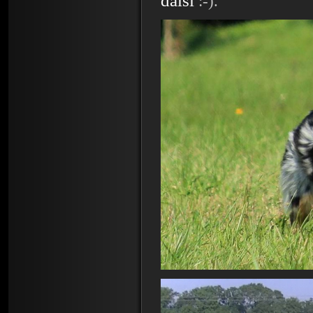
další
:-).