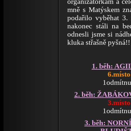
organizátorkám a ce
mně s Matýskem zna
podařilo vyběhat 3.
nakonec stáli na be
odnesli jsme si nádh
kluka střašně pyšná!!
1. běh: AG
6.místo
1odmítnu
2. běh: ŽABÁK
3.místo
1odmítnu
3. běh: NOR
BLUDIŠ