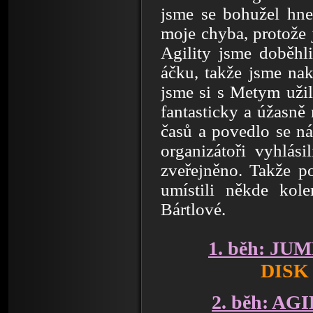
jsme se bohužel hne
moje chyba, protože
Agility jsme doběhl
áčku, takže jsme nak
jsme si s Metym užil
fantasticky a úžasně 
časů a povedlo se ná
organizátoři vyhlás
zveřejněno. Takže p
umístili někde kol
Bártlové.
1. běh: JU
DISK
2. běh: AG