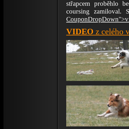
střapcem proběhlo b
coursing zamiloval.
CouponDropDown">v
VIDEO
z celého 