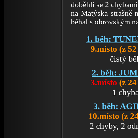
doběhli se 2 chybami 
na Matýska strašně 
běhal s obrovským na
1. běh: TUN
9.místo (z 5
čistý bě
2. běh: JU
3.místo
(z 24
1 chyb
3. běh: AG
10.místo (z 2
2 chyby, 2 od