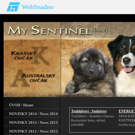
WebSnadno
ÚVOD / Home
Truhlářství - Stolařství
ENERGE
NOVINKY 2014 / News 2014
Truhlářství - Stolařství Ostrava
JANA KAT
Kuchyňské linky, skříně,
KASTNER
NOVINKY 2013 / News 2013
schodiště
tvorba na př
NOVINKY 2012 / News 2012