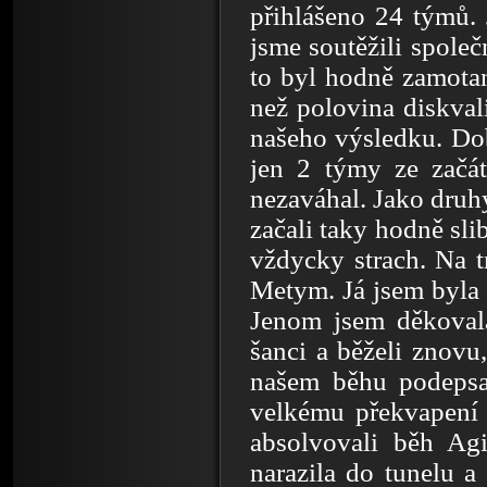
přihlášeno 24 týmů. 
jsme soutěžili společ
to byl hodně zamota
než polovina diskval
našeho výsledku. Dob
jen 2 týmy ze začát
nezaváhal. Jako druh
začali taky hodně sli
vždycky strach. Na t
Metym. Já jsem byla 
Jenom jsem děkovala
šanci a běželi znovu
našem běhu podepsa
velkému překvapení t
absolvovali běh Agi
narazila do tunelu a