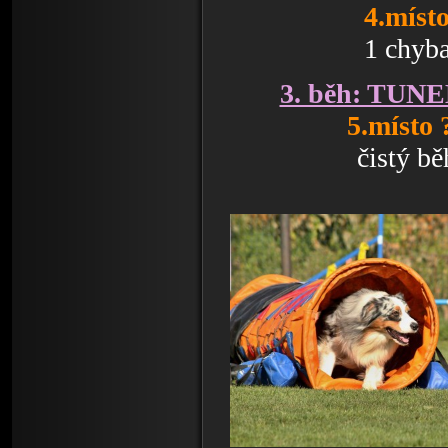
4.míst
1 chyb
3. běh: TUN
5.místo 
čistý bě