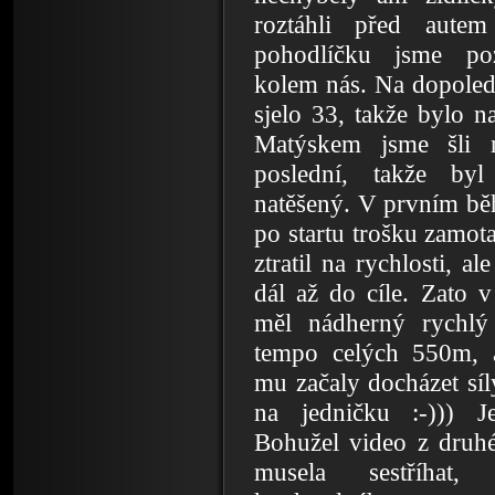
roztáhli před aut
pohodlíčku jsme poz
kolem nás. Na dopoled
sjelo 33, takže bylo n
Matýskem jsme šli 
poslední, takže by
natěšený. V prvním bě
po startu trošku zamot
ztratil na rychlosti, al
dál až do cíle. Zato
měl nádherný rychlý 
tempo celých 550m, 
mu začaly docházet síly
na jedničku :-))) J
Bohužel video z druh
musela sestříhat,