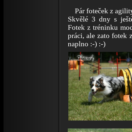
Pár foteček z agil
Skvělé 3 dny s ješt
Fotek z tréninku moc
práci, ale zato fotek 
naplno :-) :-)