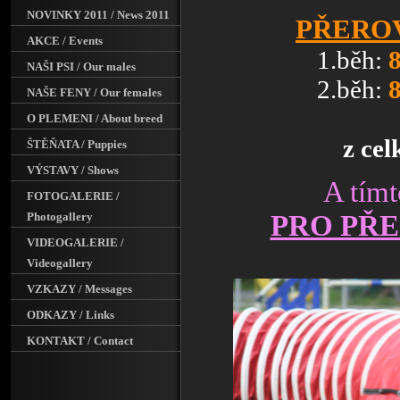
NOVINKY 2011 / News 2011
PŘEROV 
AKCE / Events
1.běh:
NAŠI PSI / Our males
2.běh:
NAŠE FENY / Our females
O PLEMENI / About breed
z cel
ŠTĚŇATA / Puppies
VÝSTAVY / Shows
A tím
FOTOGALERIE /
PRO PŘE
Photogallery
VIDEOGALERIE /
Videogallery
VZKAZY / Messages
ODKAZY / Links
KONTAKT / Contact