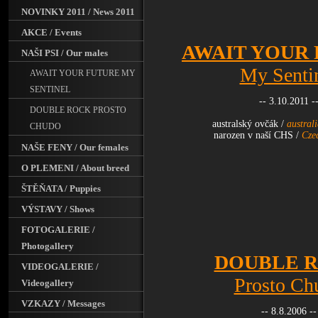
NOVINKY 2011 / News 2011
AKCE / Events
AWAIT YOUR
NAŠI PSI / Our males
My Senti
AWAIT YOUR FUTURE MY
SENTINEL
-- 3.10.2011 -
DOUBLE ROCK PROSTO
australský ovčák /
austral
CHUDO
narozen v naší CHS /
Cze
NAŠE FENY / Our females
O PLEMENI / About breed
ŠTĚŇATA / Puppies
VÝSTAVY / Shows
FOTOGALERIE /
Photogallery
DOUBLE 
VIDEOGALERIE /
Prosto Ch
Videogallery
VZKAZY / Messages
-- 8.8.2006 --