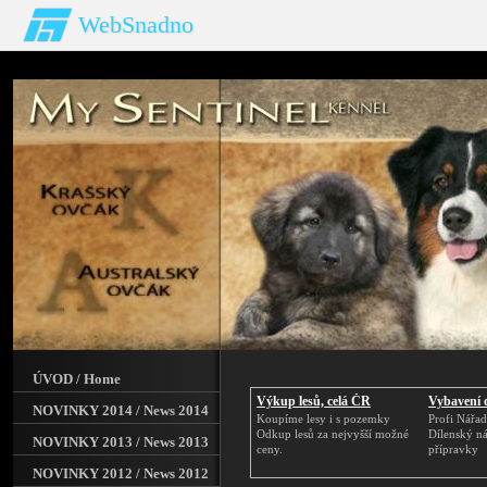
WebSnadno
ÚVOD / Home
Výkup lesů, celá ČR
Vybavení d
NOVINKY 2014 / News 2014
Koupíme lesy i s pozemky
Profi Nářadí
Odkup lesů za nejvyšší možné
Dílenský ná
NOVINKY 2013 / News 2013
ceny.
přípravky
NOVINKY 2012 / News 2012