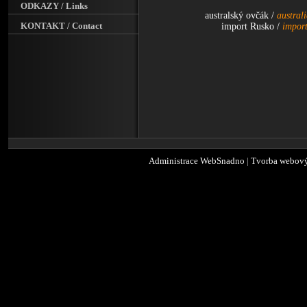
ODKAZY / Links
australský ovčák /
austral
KONTAKT / Contact
import Rusko /
import
Administrace WebSnadno
|
Tvorba webový