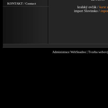
KONTAKT / Contact
krašský ovčák /
karst 
import Slovinsko /
impor
Administrace WebSnadno
|
Tvorba webový