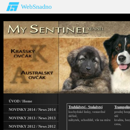
WebSnadno
ÚVOD / Home
Truhlářství - Stolařství
Trampolín
NOVINKY 2014 / News 2014
kuchyňské linky, vestavěné
prodej bez
skříně,
sítí
NOVINKY 2013 / News 2013
nábytek, schodiště, vše na míru
kvalita, be
cena,
NOVINKY 2012 / News 2012