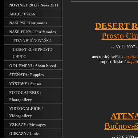
NOVINKY 2011 / News 2011
AKCE / Events
NAŠI PSI / Our males
DESERT 
NAŠE FENY / Our females
Prosto Ch
ATENA BUČNOVAŠKA
-- 30.11.2007 -
DESERT ROSE PROSTO
CHUDO
australský ovčák /
austral
import Rusko /
import
O PLEMENI / About breed
ŠTĚŇATA / Puppies
VÝSTAVY / Shows
FOTOGALERIE /
Photogallery
VIDEOGALERIE /
ATEN
Videogallery
Bučnovaš
VZKAZY / Messages
ODKAZY / Links
-- 22.6.2009 -