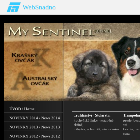
WebSnadno
ÚVOD / Home
Truhlářství - Stolařství
Trampolín
NOVINKY 2014 / News 2014
kuchyňské linky, vestavěné
prodej bez
skříně,
sítí
NOVINKY 2013 / News 2013
nábytek, schodiště, vše na míru
kvalita, be
cena,
NOVINKY 2012 / News 2012