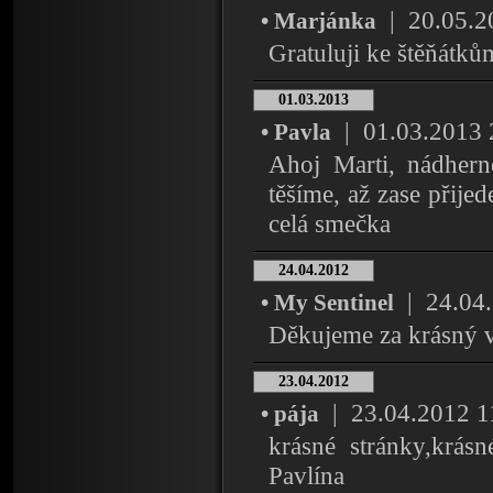
| 20.05.20
• Marjánka
Gratuluji ke štěňátků
01.03.2013
| 01.03.2013 2
• Pavla
Ahoj Marti, nádhern
těšíme, až zase přije
celá smečka
24.04.2012
| 24.04.2
• My Sentinel
Děkujeme za krásný 
23.04.2012
| 23.04.2012 11:
• pája
krásné stránky,krás
Pavlína