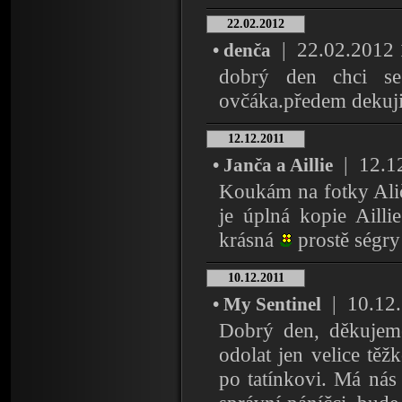
22.02.2012
| 22.02.2012 1
• denča
dobrý den chci se z
ovčáka.předem dekuj
12.12.2011
| 12.12
• Janča a Aillie
Koukám na fotky Ali
je úplná kopie Ailli
krásná
prostě ségry
10.12.2011
| 10.12.2
• My Sentinel
Dobrý den, děkujem
odolat jen velice těž
po tatínkovi. Má nás