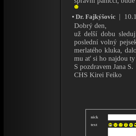
správní páníčci, bude
| 10.1
• Dr. Fajkýšovic
Dobrý den,
už delší dobu sleduj
poslední volný pejse
merlatého kluka, dal
mu ať si ho najdou ty
S pozdravem Jana S.
CHS Kirei Feiko
nick
text