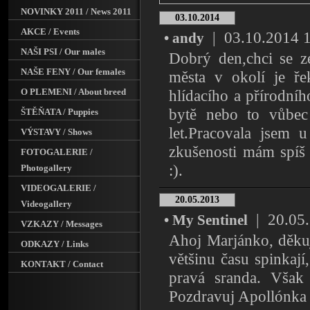
NOVINKY 2011 / News 2011
03.10.2014
AKCE / Events
| 03.10.2014 16
• andy
NAŠI PSI / Our males
Dobrý den,chci se z
NAŠE FENY / Our females
města v okolí je ře
O PLEMENI / About breed
hlídacího a přírodníh
bytě nebo to vůbec
ŠTĚŇATA / Puppies
let.Pracovala jsem 
VÝSTAVY / Shows
zkušenosti mám spíš
FOTOGALERIE /
:).
Photogallery
VIDEOGALERIE /
20.05.2013
Videogallery
| 20.05.2
• My Sentinel
VZKAZY / Messages
Ahoj Marjánko, děk
ODKAZY / Links
většinu času spinkají
KONTAKT / Contact
pravá sranda. Však
Pozdravuj Apollónk