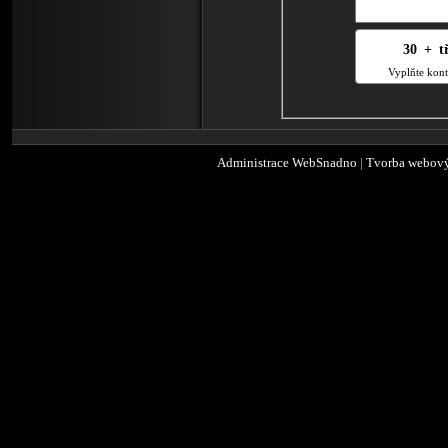
30
4
+
9
t
Vyplňte kont
Administrace WebSnadno
|
Tvorba webový