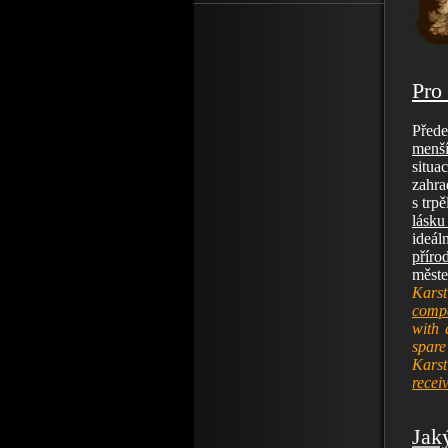
P
ro
Přede
menší
situa
zahra
s trp
lásku
ideál
příro
měste
Karst
comp
with 
spare
Kars
recei
Jak