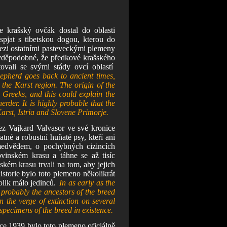
 krašský ovčák dostal do oblasti
spjat s tibetskou dogou, kterou do
ezi ostatními pasteveckými plemeny
ravděpodobné, že předkové krašského
vali se svými stády ovcí oblastí
hepherd goes back to ancient times,
the Karst region. The origin of the
 Greeks, and this could explain the
erder. It is highly probable that the
arst, Istria and Slovene Primorje.
ez Vajkard Valvasor ve své kronice
atné a robustní huňaté psy, kteří ani
medvědem, o pochybných cizincích
vinském krasu a táhne se až tisíc
kém krasu trvali na tom, aby jejich
storie bylo toto plemeno několikrát
olik málo jedinců.
In as early as the
probably the ancestors of the breed
n the verge of extinction on several
specimens of the breed in existence.
ce 1939 bylo toto plemeno oficiálně