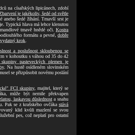
dců na císařských lipicánech, zdobí
Zbarvení je jakékoliv, šedé od světle
té anebo šedé žíhání. Tmavší srst je
uje. Typická hlava má lehce klenutou
ké mandlové tmavě hnědé oči.
Kostra
 podlouhlého formátu a pevné,
dobře
, vydatný krok
.
slnost a poslušnost skloubenou se
 cm v kohoutku s váhou od 35 do 42
 skupiny pasteveckých plemen je
by
. Na hustě osídleném slovinském
 musel se přizpůsobit novému poslání
ecké" FCI skupiny
, majitel, který se
čáka, může být nemile překvapen
zlatou, laskavou důslednost
a snahu
aku. Pak se z krašského ovčáka
stává
vovaný klid kvůli mazlení se svou
užební pes, což neplatí pro ostatní