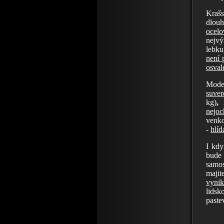
Krašs
dlouh
ocelo
nejvý
lebku
není 
osval
Mode
suve
kg)
,
nejoc
venko
-
hlíd
I kdy
bude
samos
majit
vynik
lidsk
paste