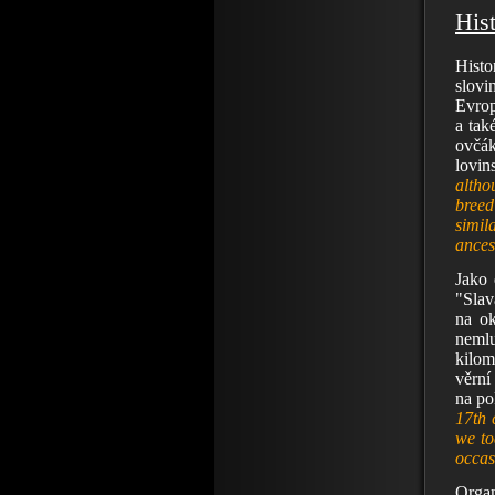
Hist
Hist
slovi
Evrop
a tak
ovčák
lovin
altho
breed
simil
ances
Jako 
"Slav
na ok
nemlu
kilom
věrní
na po
17th 
we to
occas
Organ