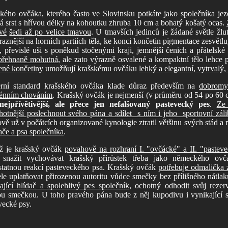
kého ovčáka, kterého často ve Slovinsku potkáte jako společníka jez
á srst s hřívou délky na kohoutku zhruba 10 cm a bohatý košatý ocas.
vé
šedi až po velice tmavou
. U tmavších jedinců je žádané světle žlu
raznější na horních partiích těla, ke konci končetin pigmentace zesvětl
, převislé uši s poněkud stočenými kraji, jemnější čenich a přátels
přehnaně mohutná
, ale zato výrazně osvalené a kompaktní tělo lehce
ené končetiny
umožňují krašskému ovčáku
lehký a elegantní, vytrvalý
rní standard krašského ovčáka klade důraz především na
dobromy
rénním chováním
. Krašský ovčák je nejmenší (v průměru od 54 po 60
nejpřívětivější, ale přece jen nefalšovaný pastevecký pes
.
Ze
hotnější poslechnout svého pána a sdílet s ním i jeho sportovní záli
vě už v počátcích organizované kynologie ztratil většinu svých stád a
ače a psa společníka
.
ž je krašský ovčák
povahově na rozhraní I. "ovčácké" a II. "pastev
 snažit vychovávat krašský přírůstek třeba jako německého ov
tatnou reakcí pasteveckého psa. Krašský ovčák
potřebuje odmalička 
ele uplatňovat přirozenou autoritu vůdce smečky bez přílišného nátl
ající hlídač a spolehlivý pes společník
, ochotný odhodit svůj rezer
ou smečkou. U toho pravého pána bude z něj kupodivu i vynikající sl
vecké psy.