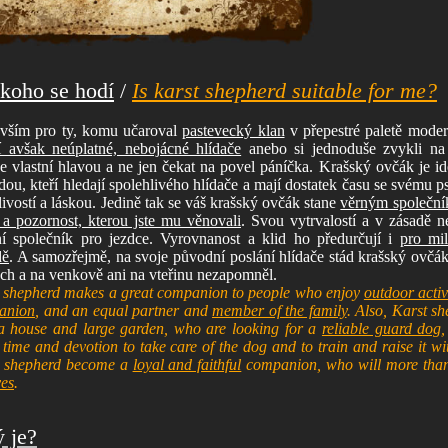
 koho se hodí
/
Is karst shepherd suitable for me?
vším pro ty, komu učaroval
pastevecký klan
v přepestré paletě moder
 avšak neúplatné, nebojácné hlídače
anebo si jednoduše zvykli na 
ce vlastní hlavou a ne jen čekat na povel páníčka. Krašský ovčák je ide
dou, kteří hledají spolehlivého hlídače a mají dostatek času se svému p
ělivostí a láskou. Jedině tak se váš krašský ovčák stane
věrným společní
 a pozornost, kterou jste mu věnovali
. Svou vytrvalostí a v zásadě n
ní společník pro jezdce. Vyrovnanost a klid ho předurčují i
pro mi
dě
. A samozřejmě, na svoje původní poslání hlídače stád krašský ovčá
ch a na venkově ani na vteřinu nezapomněl.
 shepherd makes a great companion to people who enjoy
outdoor activ
anion
, and an equal partner and
member of the family
. Also, Karst sh
a house and large garden, who are looking for a
reliable guard dog
,
 time and devotion to take care of the dog and to train and raise it wi
t shepherd become a
loyal and faithful
companion, who will more th
ves
.
ý je?