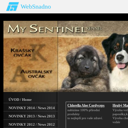
WebSnadno
ÚVOD / Home
Chlorella Aloe Cordyceps
Hrubý Mar
NOVINKY 2014 / News 2014
nabízíme 100% přírodní
Výroba vol
produkty
papoušky,k
NOVINKY 2013 / News 2013
to nejlepší pro vaše zdraví.
Výroba chov
voliér
NOVINKY 2012 / News 2012